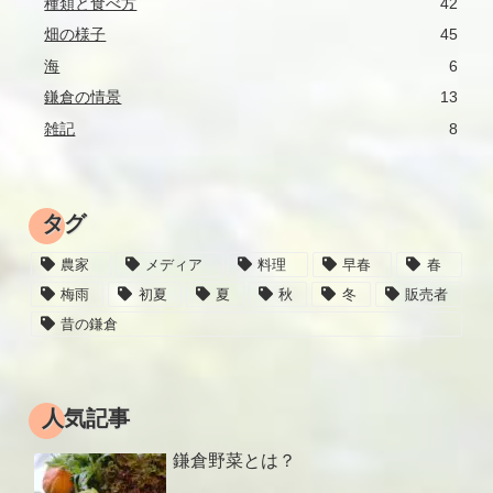
種類と食べ方
42
畑の様子
45
海
6
鎌倉の情景
13
雑記
8
タグ
農家
メディア
料理
早春
春
梅雨
初夏
夏
秋
冬
販売者
昔の鎌倉
人気記事
鎌倉野菜とは？