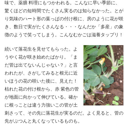
味で、薬膳 料理にもつかわれる。こんなに早い季節に、
驚くほどの短時間でたくさん実るのは知らなかった。とが
り気味のハート形の葉っぱの付け根に、房のように花が咲
き、数日で実がたくさんなる・・・なんだか「多産」の象
徴のようで笑ってしまう。こんなむかごは滋養タップリ！
続いて落花生を見せてもらった。よ
うやく花が咲き始めたばかり。「ま
だ管は出てないんじゃない？」と言
われたが、さがしてみると根元に近
いほうの花の咲いた後に、見えた！
枯れた花の付け根から、赤 紫色の管
が地面に向かって伸びている。確か
に根っことは違う力強いこの管が土
刺さって、その先に落花生が実るのだ。よく見ると、管の
先がぷつんと丸くなっているものも。