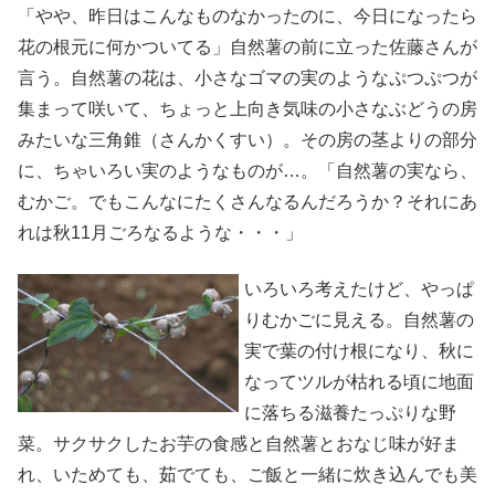
「やや、昨日はこんなものなかったのに、今日になったら
花の根元に何かついてる」自然薯の前に立った佐藤さんが
言う。自然薯の花は、小さなゴマの実のようなぷつぷつが
集まって咲いて、ちょっと上向き気味の小さなぶどうの房
みたいな三角錐（さんかくすい）。その房の茎よりの部分
に、ちゃいろい実のようなものが…。「自然薯の実なら、
むかご。でもこんなにたくさんなるんだろうか？それにあ
れは秋11月ごろなるような・・・」
いろいろ考えたけど、やっぱ
りむかごに見える。自然薯の
実で葉の付け根になり、秋に
なってツルが枯れる頃に地面
に落ちる滋養たっぷりな野
菜。サクサクしたお芋の食感と自然薯とおなじ味が好ま
れ、いためても、茹でても、ご飯と一緒に炊き込んでも美