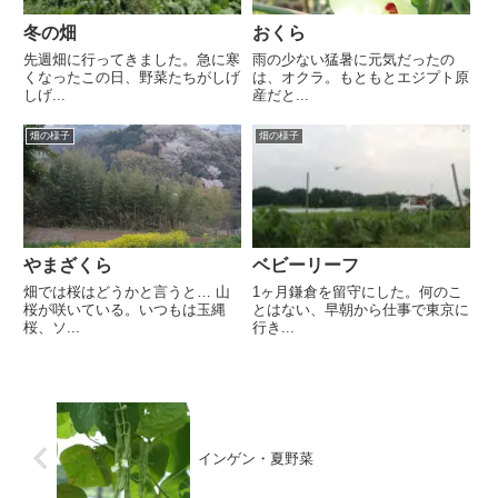
冬の畑
おくら
先週畑に行ってきました。急に寒
雨の少ない猛暑に元気だったの
くなったこの日、野菜たちがしげ
は、オクラ。もともとエジプト原
しげ...
産だと...
畑の様子
畑の様子
やまざくら
ベビーリーフ
畑では桜はどうかと言うと… 山
1ヶ月鎌倉を留守にした。何のこ
桜が咲いている。いつもは玉縄
とはない、早朝から仕事で東京に
桜、ソ...
行き...
インゲン・夏野菜