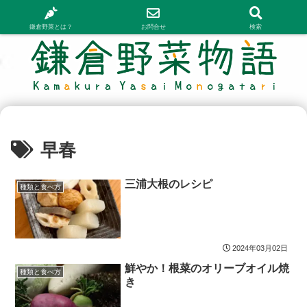
鎌倉野菜とは？
お問合せ
検索
早春
三浦大根のレシピ
種類と食べ方
2024年03月02日
鮮やか！根菜のオリーブオイル焼
種類と食べ方
き