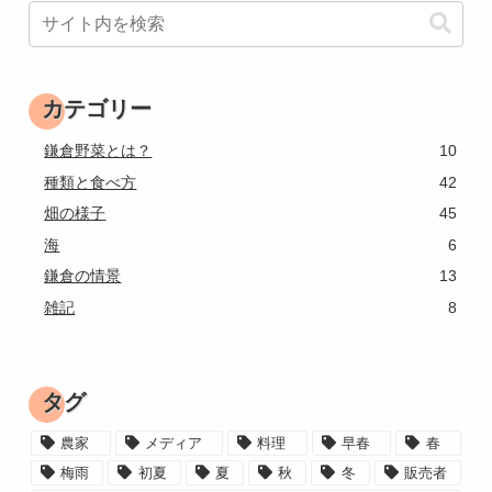
カテゴリー
鎌倉野菜とは？
10
種類と食べ方
42
畑の様子
45
海
6
鎌倉の情景
13
雑記
8
タグ
農家
メディア
料理
早春
春
梅雨
初夏
夏
秋
冬
販売者