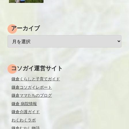
アーカイブ
コソガイ運営サイト
鎌倉くらしと子育てガイド
鎌倉コソガイレポート
鎌倉ママたちのブログ
鎌倉 病院情報
鎌倉介護ガイド
わくわくラボ
鎌倉むかし物語