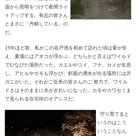
源から照明をつけて夜間ライ
トアップする。有志の皆さん
とまさに「丹精している」の
だ。
15年ほど前、私がこの谷戸池を初めて訪れた頃は葦が生
え、夏場にはアオコが浮かぶ、どちらかと言えばワイルド
でひなびた場所だった。カエルやコイ、フナ、カメが生息
し、アヒルやカモも浮かび、斜面の湧水が出る場所には沢
ガニがいた。それがご近所の皆さんのご 努力で、ワイル
ドさはそのままに水がきれいになった。カモやカワセミま
で見られる住宅街のオアシスだ。
守り育てると
いうのはこう
いうことなん