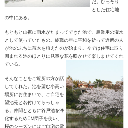
だ。ひっそり
とした住宅地
の中にある。
もともと山裾に雨水がたまってできた池で、農業用の潅水
として使っていたもの。終戦の年に平和を祈って近所の人
が池のふちに苗木を植えたのが始まり。今では住宅に取り
囲まれる池のほとりに見事な花を咲かせて楽しませてくれ
ている。
そんなことをご近所の方が話
してくれた。池を望む小高い
場所にお住まいで、ご自宅を
望池苑と名付けてらっしゃ
る。仲間とともに谷戸池を浄
化するためEM団子を使い、
桜のシーズンにはご自宅の電