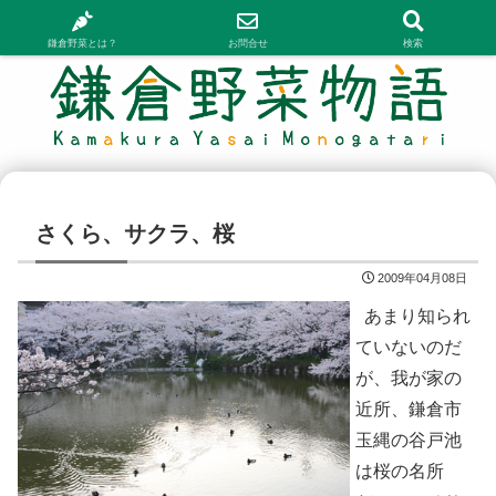
鎌倉野菜とは？
お問合せ
検索
さくら、サクラ、桜
2009年04月08日
あまり知られ
ていないのだ
が、我が家の
近所、鎌倉市
玉縄の谷戸池
は桜の名所