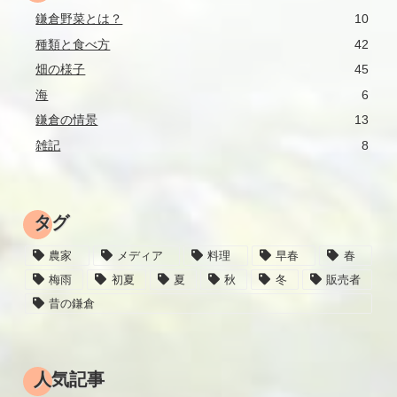
鎌倉野菜とは？
10
種類と食べ方
42
畑の様子
45
海
6
鎌倉の情景
13
雑記
8
タグ
農家
メディア
料理
早春
春
梅雨
初夏
夏
秋
冬
販売者
昔の鎌倉
人気記事