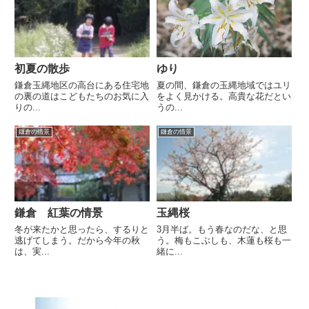
初夏の散歩
ゆり
鎌倉玉縄地区の高台にある住宅地
夏の間、鎌倉の玉縄地域ではユリ
の裏の道はこどもたちのお気に入
をよく見かける。高貴な花だとい
りの...
うの...
鎌倉の情景
鎌倉の情景
鎌倉 紅葉の情景
玉縄桜
冬が来たかと思ったら、するりと
3月半ば。もう春なのだな、と思
逃げてしまう。だから今年の秋
う。梅もこぶしも、木蓮も桜も一
は、実...
緒に...