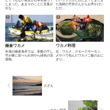
とてつもない震災が日本を襲って
いいサザエがとれたよ！とまたま
しまった。あまりのことに言葉が
た漁師の平井さんからお声かけい
出な...
ただ...
海
海
鎌倉ワカメ
ワカメ料理
冬場の鎌倉海岸では、多数の干し
左：ワカメ、スモークサーモン、
竿が横に並べられ何やら緑色の洗
〆サバで包んだワカメご飯のおに
濯物...
ぎり...
さざえ