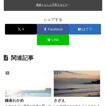
鎌倉くらしと子育てガイド
へ
シェアする
X
Facebook
はてブ
LINE
関連記事
海
海
鎌倉わかめ
さざえ