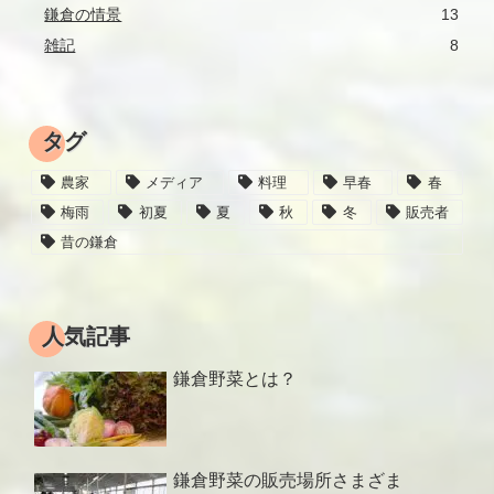
鎌倉の情景
13
雑記
8
タグ
農家
メディア
料理
早春
春
梅雨
初夏
夏
秋
冬
販売者
昔の鎌倉
人気記事
鎌倉野菜とは？
鎌倉野菜の販売場所さまざま