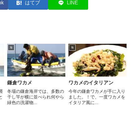
ok
はてブ
LINE
海
海
鎌倉ワカメ
ワカメのイタリアン
襲
冬場の鎌倉海岸では、多数の
今年の鎌倉ワカメが手に入り
と
干し竿が横に並べられ何やら
ました。！で、一度ワカメを
緑色の洗濯物...
イタリア風に...