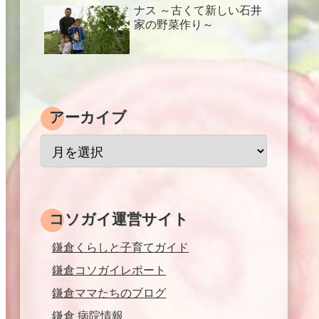
ナス ～古くて新しい石井
家の野菜作り～
アーカイブ
コソガイ運営サイト
鎌倉くらしと子育てガイド
鎌倉コソガイレポート
鎌倉ママたちのブログ
鎌倉 病院情報