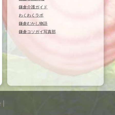
鎌倉介護ガイド
わくわくラボ
鎌倉むかし物語
鎌倉コソガイ写真部
せ