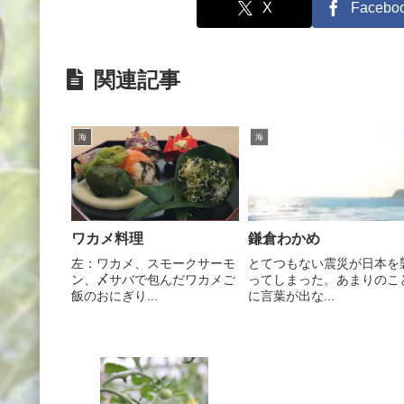
X
Facebo
関連記事
海
海
ワカメ料理
鎌倉わかめ
左：ワカメ、スモークサーモ
とてつもない震災が日本を
ン、〆サバで包んだワカメご
ってしまった。あまりのこ
飯のおにぎり...
に言葉が出な...