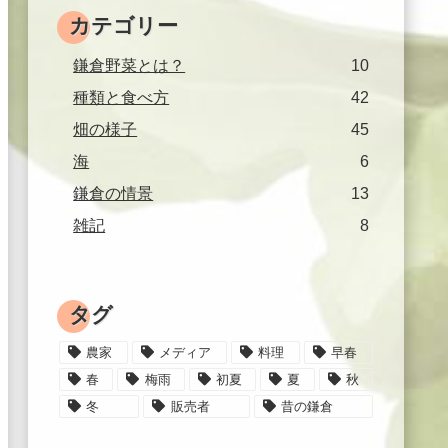
カテゴリー
鎌倉野菜とは？
10
種類と食べ方
42
畑の様子
45
海
6
鎌倉の情景
13
雑記
8
タグ
農家
メディア
料理
早春
春
梅雨
初夏
夏
秋
冬
販売者
昔の鎌倉