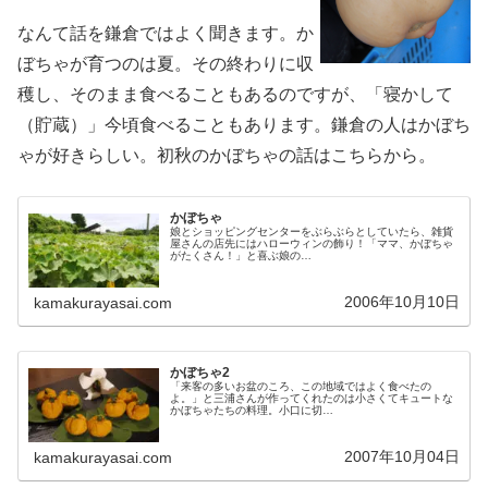
なんて話を鎌倉ではよく聞きます。か
ぼちゃが育つのは夏。その終わりに収
穫し、そのまま食べることもあるのですが、「寝かして
（貯蔵）」今頃食べることもあります。鎌倉の人はかぼち
ゃが好きらしい。初秋のかぼちゃの話はこちらから。
かぼちゃ
娘とショッピングセンターをぶらぶらとしていたら、雑貨
屋さんの店先にはハローウィンの飾り！「ママ、かぼちゃ
がたくさん！」と喜ぶ娘の…
2006年10月10日
kamakurayasai.com
かぼちゃ2
「来客の多いお盆のころ、この地域ではよく食べたの
よ。」と三浦さんが作ってくれたのは小さくてキュートな
かぼちゃたちの料理。小口に切…
2007年10月04日
kamakurayasai.com