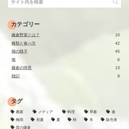
カテゴリー
鎌倉野菜とは？
10
種類と食べ方
42
畑の様子
45
海
6
鎌倉の情景
13
雑記
8
タグ
農家
メディア
料理
早春
春
梅雨
初夏
夏
秋
冬
販売者
昔の鎌倉