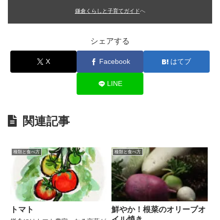
鎌倉くらしと子育てガイド
へ
シェアする
X
Facebook
はてブ
LINE
関連記事
種類と食べ方
種類と食べ方
トマト
鮮やか！根菜のオリーブオ
イル焼き